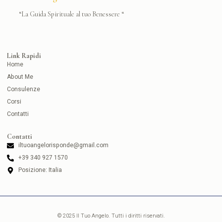
“La Guida Spirituale al tuo Benessere “
Link Rapidi
Home
About Me
Consulenze
Corsi
Contatti
Contatti
iltuoangelorisponde@gmail.com
+39 340 927 1570
Posizione: Italia
© 2025 Il Tuo Angelo. Tutti i diritti riservati.